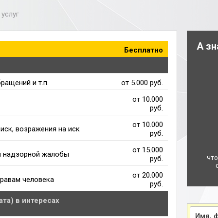
услуг
А зн
Бесплатно
ращений и т.п.
от 5.000 руб.
от 10.000
руб.
от 10.000
иск, возражения на иск
руб.
от 15.000
и надзорной жалобы
что
руб.
от 20.000
правам человека
руб.
та) в интересах