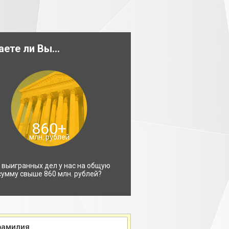
аете ли Вы...
860+
млн. рублей
 выигранных дел у нас на общую
сумму свыше 860 млн. рублей?