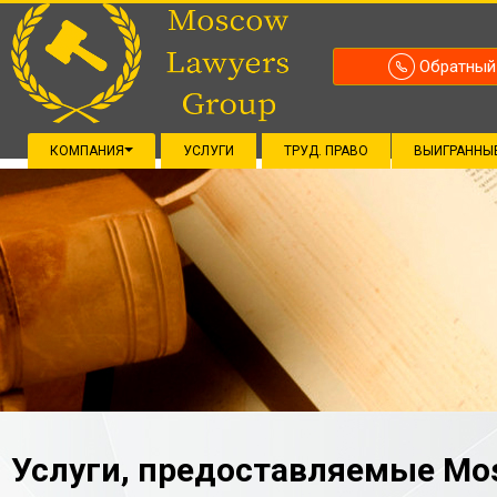
Обратный
КОМПАНИЯ
УСЛУГИ
ТРУД. ПРАВО
ВЫИГРАННЫ
Услуги, предoставляемые Mos