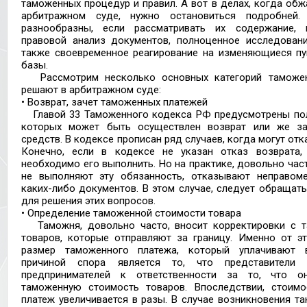
таможенных процедур и правил. А вот в делах, когда обж
арбитражном суде, нужно остановиться подробней
разнообразны, если рассматривать их содержание, 
правовой анализ документов, полноценное исследовани
также своевременное реагирование на изменяющиеся пу
базы.
Рассмотрим несколько основных категорий таможен
решают в арбитражном суде:
• Возврат, зачет таможенных платежей
Главой 33 Таможенного кодекса РФ предусмотрены пол
которых может быть осуществлен возврат или же за
средств. В кодексе прописан ряд случаев, когда могут отк
Конечно, если в кодексе не указан отказ возврата
необходимо его выполнить. Но на практике, довольно час
не выполняют эту обязанность, отказывают неправомер
каких-либо документов. В этом случае, следует обращать
для решения этих вопросов.
• Определение таможенной стоимости товара
Таможня, довольно часто, вносит корректировки с 
товаров, которые отправляют за границу. Именно от э
размер таможенного платежа, который уплачивают 
причиной спора является то, что представители 
предпринимателей к ответственности за то, что о
таможенную стоимость товаров. Впоследствии, стоимос
платеж увеличивается в разы. В случае возникновения та