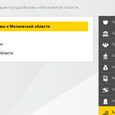
ция города Москвы и Московской области
С
вы и Московской области
С
вы
П
области
Г
Н
Р
У
Н
А