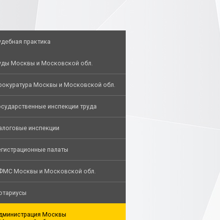
удебная практика
уды Москвы и Московской обл.
рокуратура Москвы и Московской обл.
осударственные инспекции труда
алоговые инспекции
егистрационные палаты
ФМС Москвы и Московской обл.
отариусы
дминистрация Москвы