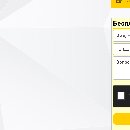
и
Бесп