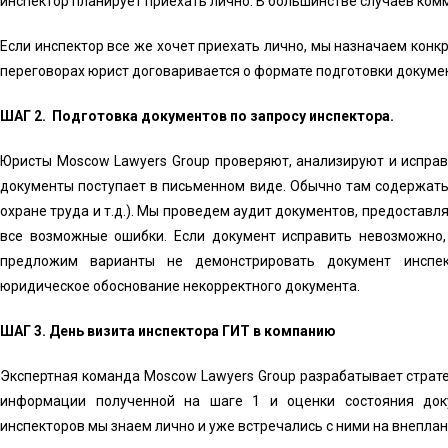
инспектор планирует приехать лично. В большинстве случаев ком
Если инспектор все же хочет приехать лично, мы назначаем конкр
переговорах юрист договаривается о формате подготовки докумен
ШАГ 2. Подготовка документов по запросу инспектора.
Юристы Moscow Lawyers Group проверяют, анализируют и исправ
документы поступает в письменном виде. Обычно там содержатьс
охране труда и т.д.). Мы проведем аудит документов, предоставл
все возможные ошибки. Если документ исправить невозможно
предложим варианты не демонстрировать документ инспек
юридическое обоснование некорректного документа.
ШАГ 3. День визита инспектора ГИТ в компанию
Экспертная команда Moscow Lawyers Group разрабатывает страт
информации полученной на шаге 1 и оценки состояния док
инспекторов мы знаем лично и уже встречались с ними на внепла