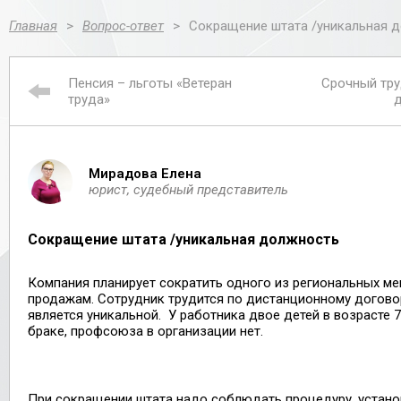
Главная
>
Вопрос-ответ
>
Сокращение штата /уникальная 
Пенсия – льготы «Ветеран
Срочный тру
труда»
д
Мирадова Елена
юрист, судебный представитель
Сокращение штата /уникальная должность
Компания планирует сократить одного из региональных м
продажам. Сотрудник трудится по дистанционному догово
является уникальной. У работника двое детей в возрасте 7 
браке, профсоюза в организации нет.
При сокращении штата надо соблюдать процедуру, устано