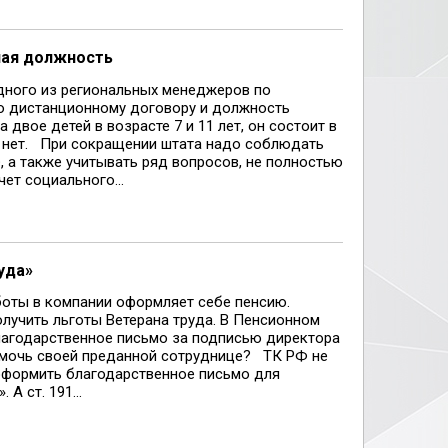
ная должность
дного из региональных менеджеров по
по дистанционному договору и должность
 двое детей в возрасте 7 и 11 лет, он состоит в
и нет. При сокращении штата надо соблюдать
, а также учитывать ряд вопросов, не полностью
ет социального...
уда»
боты в компании оформляет себе пенсию.
олучить льготы Ветерана труда. В Пенсионном
лагодарственное письмо за подписью директора
омочь своей преданной сотруднице? ТК РФ не
оформить благодарственное письмо для
А ст. 191...