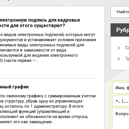
электронную подпись для кадровых
ости для этого существуют?
Руб
о видов электронных подписей, которые могут
документов и устанавливает условия признания
именимые виды электронных подписей для
С
тличаются в зависимости от вида
пользуемой для ведения электронного
Т
(части первая —...
енный график
 по сменному графику с суммированным учетом
а структуру, убрав одну из управляющих
ц осталось по 1 администратору. В итоге
авляющей функций (управляющий и
ыполняют их обязанности на время отпуска,
ляет это как замещение...