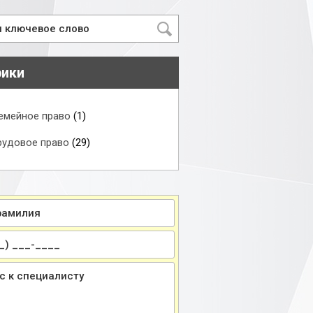
рики
емейное право
(1)
рудовое право
(29)